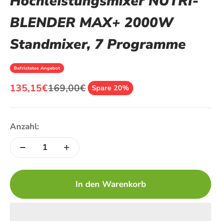
Hochleistungsmixer NUTRI-
BLENDER MAX+ 2000W
Standmixer, 7 Programme
Befristetes Angebot
Angebot
Regulärer Preis
135,15€
169,00€
Spare 20%
Anzahl:
In den Warenkorb