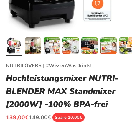
NUTRILOVERS | #WissenWasDrinIst
Hochleistungsmixer NUTRI-
BLENDER MAX Standmixer
[2000W] -100% BPA-frei
Angebot
Regulärer Preis
139,00€
149,00€
Spare 10,00€