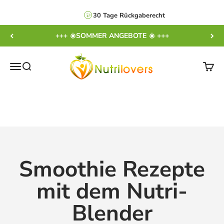
Zum Inhalt springen
30 Tage Rückgaberecht
+++ ☀️SOMMER ANGEBOTE ☀️ +++
NUTRILOVERS | #WissenWasDrinIst
Navigationsmenü öffnen
Suche öffnen
Ware
Smoothie Rezepte
mit dem Nutri-
Blender