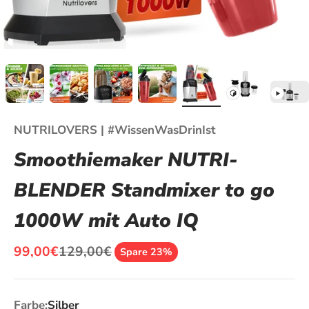
NUTRILOVERS | #WissenWasDrinIst
Smoothiemaker NUTRI-
BLENDER Standmixer to go
1000W mit Auto IQ
Angebot
Regulärer Preis
99,00€
129,00€
Spare 23%
Farbe:
Silber