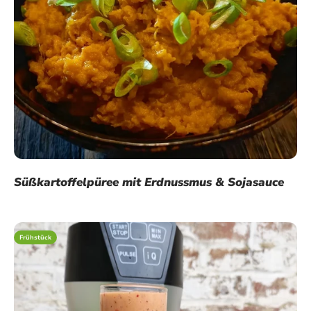
Süßkartoffelpüree mit Erdnussmus & Sojasauce
Frühstück