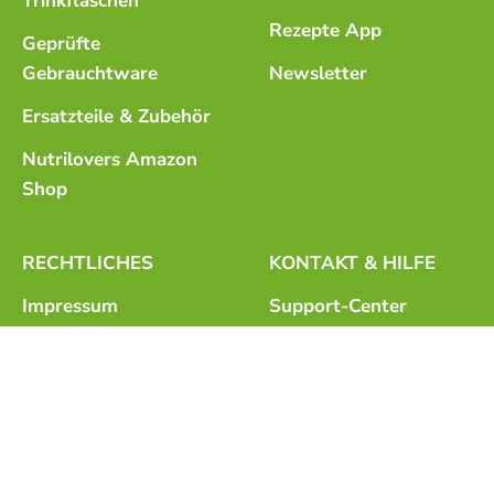
Trinkflaschen
Rezepte App
Geprüfte
Gebrauchtware
Newsletter
Ersatzteile & Zubehör
Nutrilovers Amazon
Shop
RECHTLICHES
KONTAKT & HILFE
Impressum
Support-Center
Garantie & Gewähr
Häufig gestellte
Fragen
Widerrufsrecht
Anleitungen (PDF)
VERTRAG
Videoanleitungen
WIDERRUFEN