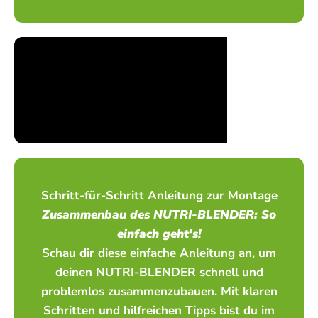
Schritt-für-Schritt Anleitung zur Montage
Zusammenbau des NUTRI-BLENDER: So
einfach geht's!
Schau dir diese einfache Anleitung an, um
deinen NUTRI-BLENDER schnell und
problemlos zusammenzubauen. Mit klaren
Schritten und hilfreichen Tipps bist du im