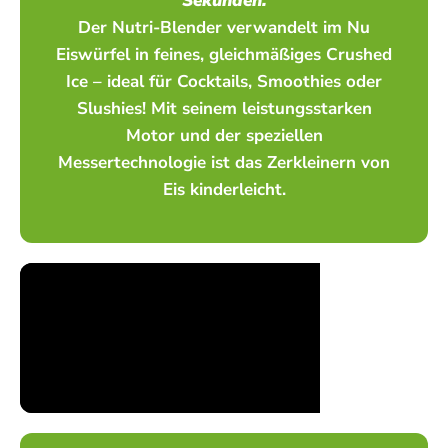
Sekunden.
Der Nutri-Blender verwandelt im Nu
Eiswürfel in feines, gleichmäßiges Crushed
Ice – ideal für Cocktails, Smoothies oder
Slushies! Mit seinem leistungsstarken
Motor und der speziellen
Messertechnologie ist das Zerkleinern von
Eis kinderleicht.