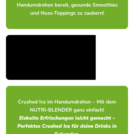
Handumdrehen bereit, gesunde Smoothies
und Nuss-Toppings zu zaubern!
Crushed Ice im Handumdrehen – Mit dem
NUTRI-BLENDER ganz einfach!
Eiskalte Erfrischungen leicht gemacht –
Perfektes Crushed Ice für deine Drinks in