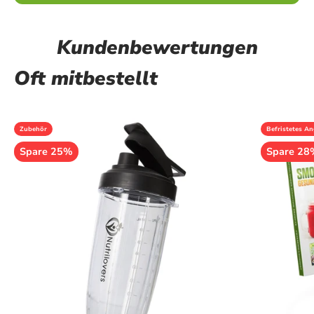
Kundenbewertungen
Oft mitbestellt
Zubehör
Befristetes A
Spare 25%
Spare 28