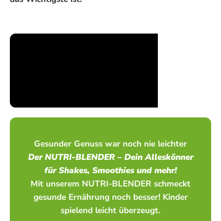
Gesunder Genuss war noch nie leichter
Der NUTRI-BLENDER – Dein Alleskönner
für Shakes, Smoothies und mehr!
Mit unserem NUTRI-BLENDER schmeckt
gesunde Ernährung noch besser! Kinder
spielend leicht überzeugt.