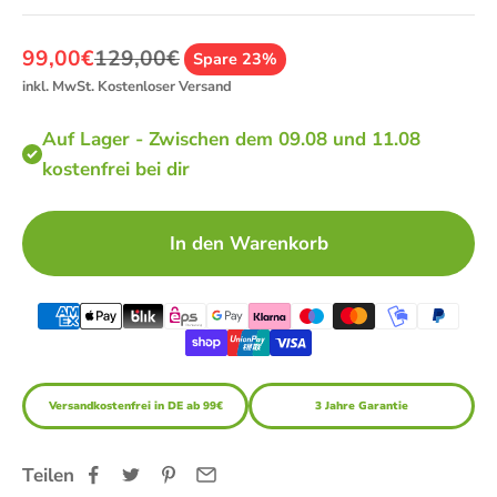
Angebot
Regulärer Preis
99,00€
129,00€
Spare 23%
inkl. MwSt. Kostenloser Versand
Auf Lager - Zwischen dem 09.08 und 11.08
kostenfrei bei dir
In den Warenkorb
Versandkostenfrei in DE ab 99€
3 Jahre Garantie
Teilen