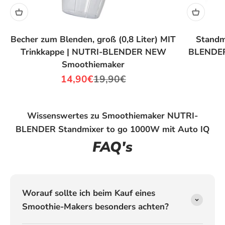
Becher zum Blenden, groß (0,8 Liter) MIT
Standm
Trinkkappe | NUTRI-BLENDER NEW
BLENDER
Smoothiemaker
Angebot
Regulärer Preis
14,90€
19,90€
Wissenswertes zu Smoothiemaker NUTRI-
BLENDER Standmixer to go 1000W mit Auto IQ
FAQ's
Worauf sollte ich beim Kauf eines
Smoothie-Makers besonders achten?